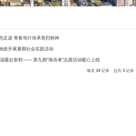
色足迹 青春笃行传承英烈精神
渔政开展暑期社会实践活动
 温暖赴新程—— 第九期“海语者”志愿活动暖心上线
每页
14
记录
总共
3
记录