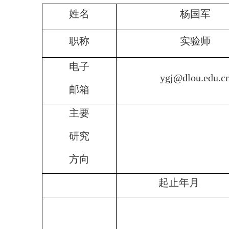
姓
名
杨国军
职
称
实验师
电
子
ygj@dlou.edu.c
邮
箱
主要
研究
方向
起止年月