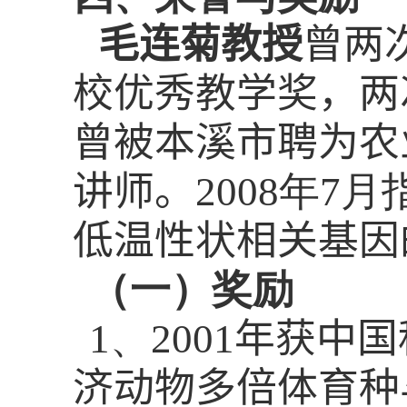
毛连菊教授
曾两
校优秀教学奖，两
曾被本溪市聘为农
讲师。
2008
年
7
月
低温性状相关基因
（一）奖励
1
、
2001
年获中国
济动物多倍体育种