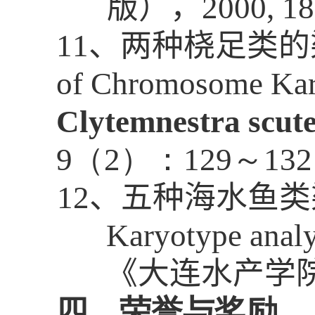
版
），
2000, 18
11
、两种桡足类的
of Chromosome Kar
Clytemnestra scute
9
（
2
）：
129
～
132
12
、
五种海水鱼类
Karyotype analys
《
大连水产学
四、荣誉与奖励