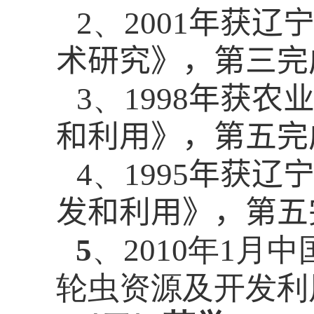
2
、
2001
年获
辽
术研究》，第三完
3
、
1998
年获农
和利用
》，第五完
4
、
1995
年
获
辽
发和利用
》，第五
5
、
2010
年
1
月中
轮虫资源及开发利