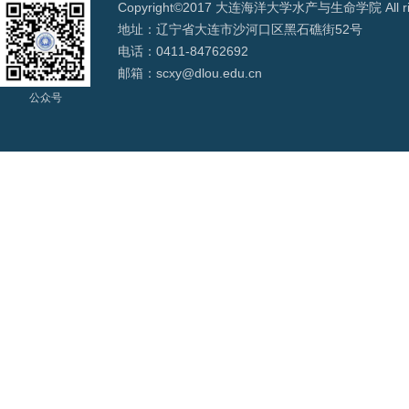
Copyright©2017 大连海洋大学水产与生命学院 All righ
地址：辽宁省大连市沙河口区黑石礁街52号
电话：0411-84762692
邮箱：scxy@dlou.edu.cn
公众号