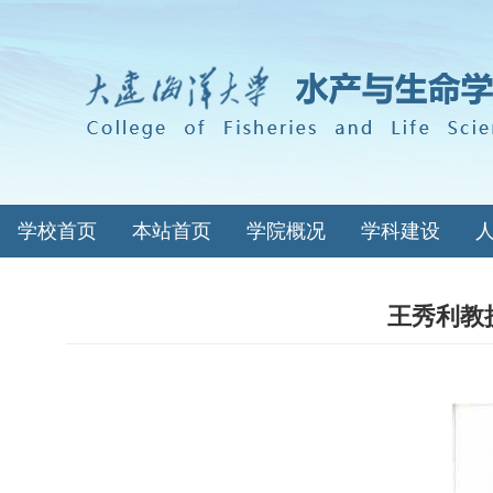
学校首页
本站首页
学院概况
学科建设
王秀利教