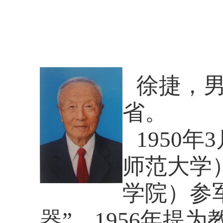
徐捷，
省。
1950
年
3
师范大学
学院）参
器”，
1956
年提为