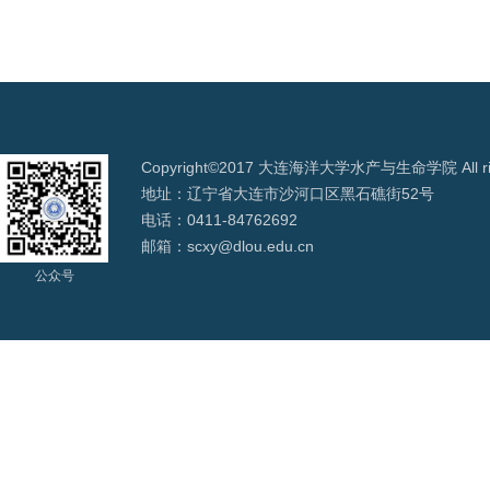
Copyright©2017 大连海洋大学水产与生命学院 All righ
地址：辽宁省大连市沙河口区黑石礁街52号
电话：0411-84762692
邮箱：scxy@dlou.edu.cn
公众号